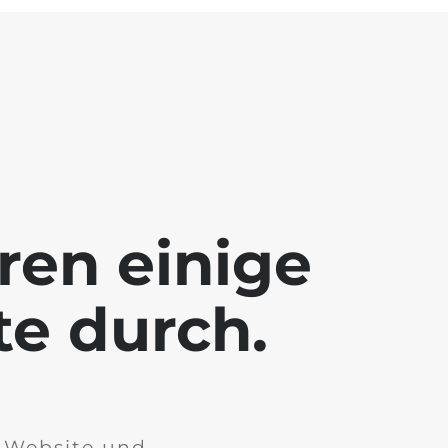
ren einige
te durch.
r Website und